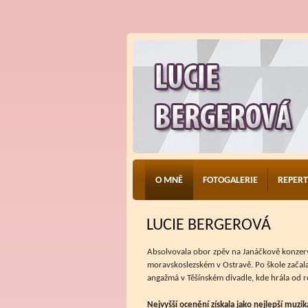
O MNĚ
FOTOGALERIE
REPER
LUCIE BERGEROVÁ
Absolvovala obor zpěv na Janáčkově konzerv
moravskoslezském v Ostravě. Po škole začala
angažmá v Těšínském divadle, kde hrála od 
Nejvyšší ocenění získala jako nejlepší muzi