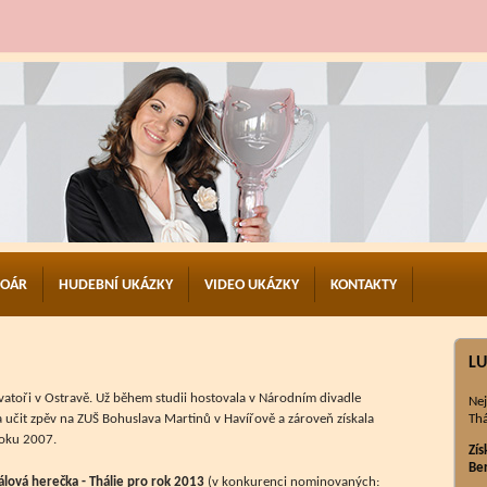
TOÁR
HUDEBNÍ UKÁZKY
VIDEO UKÁZKY
KONTAKTY
LU
atoři v Ostravě. Už během studii hostovala v Národním divadle
Nej
 učit zpěv na ZUŠ Bohuslava Martinů v Havířově a zároveň získala
Thá
roku 2007.
Zís
Be
kálová herečka - Thálie pro rok 2013
(v konkurenci nominovaných: