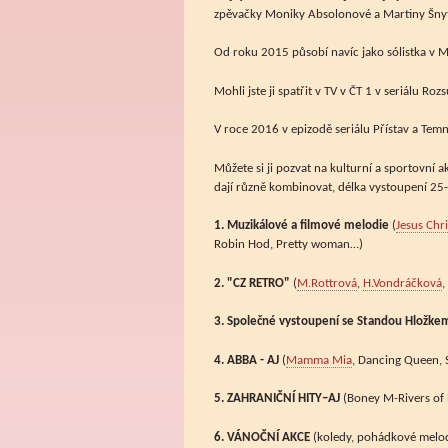
zpěvačky Moniky Absolonové a Martiny Šnyt
Od roku 2015 působí navíc jako sólistka v M
Mohli jste ji spatřit v TV v ČT 1 v seriálu Roz
V roce 2016 v epizodě seriálu Přístav a Temn
Můžete si ji pozvat na kulturní a sportovní ak
dají různě kombinovat, délka vystoupení 25-
1. Muzikálové a filmové melodie
(
Jesus Chri
Robin Hod, Pretty woman…)
2. "CZ RETRO"
(
M.Rottrová
,
H.Vondráčková
,
3. Společné vystoupení se Standou Hložk
4. ABBA - AJ
(
Mamma Mia
, Dancing Queen, 
5. ZAHRANIČNÍ HITY–AJ
(Boney M-Rivers of 
6. VÁNOČNÍ AKCE
(koledy, pohádkové melod