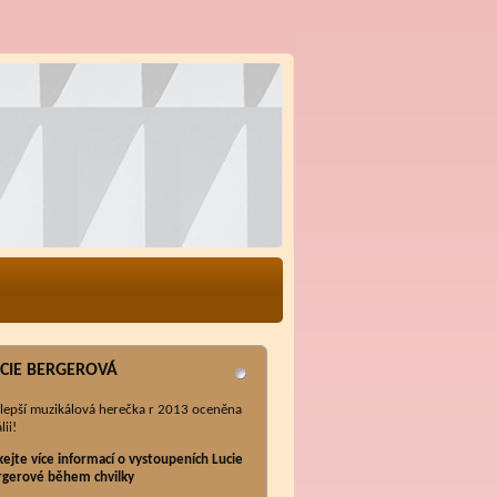
CIE BERGEROVÁ
lepší muzikálová herečka r 2013 oceněna
lii!
kejte více informací o vystoupeních Lucie
rgerové během chvilky