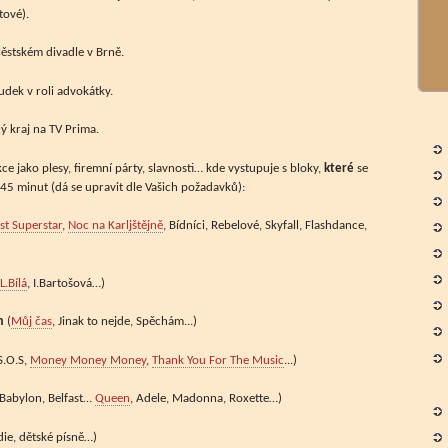
ové).
ěstském divadle v Brně.
sudek v roli advokátky.
ý kraj na TV Prima.
ce jako plesy, firemní párty, slavnosti… kde vystupuje s bloky,
které
se
45 minut (dá se upravit dle Vašich požadavků):
st Superstar
,
Noc na Karljštějně
, Bídníci, Rebelové, Skyfall, Flashdance,
L.Bílá
, I.Bartošová…)
em
(
Můj čas
, Jinak to nejde, Spěchám...)
S.O.S,
Money Money Money
,
Thank You For The Music
...)
Babylon, Belfast…
Queen
, Adele, Madonna, Roxette…)
ie, dětské písně…)